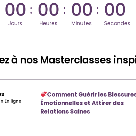
0
0
0
0
0
0
0
0
:
:
:
Jours
Heures
Minutes
Secondes
pez à nos Masterclasses inspi
es
Comment Guérir les Blessure
n En ligne
Émotionnelles et Attirer des
Relations Saines