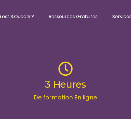
i est S.Ouachi ?
Ressources Gratuites
Service
Coachin
Coachin
Formati
3 Heures
Masterc
Intervi
De formation En ligne