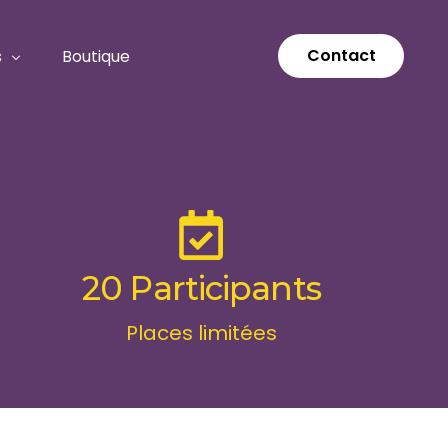
Contact
s
Boutique
g particulier
Réserver un coaching particu
g en entreprise
حجز تدريب شخصي
ons
20 Participants
lass
ews et conférences
Places limitées